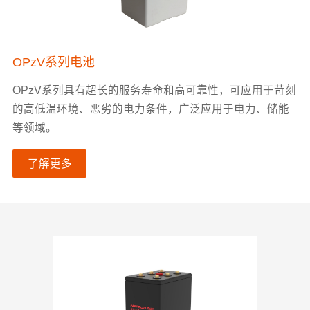
OPzV系列电池
OPzV系列具有超长的服务寿命和高可靠性，可应用于苛刻
的高低温环境、恶劣的电力条件，广泛应用于电力、储能
等领域。
了解更多