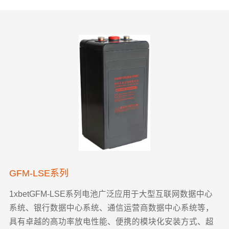
GFM-LSE系列
1xbetGFM-LSE系列电池广泛应用于大型互联网数据中心
系统、银行数据中心系统、通信运营商数据中心系统等，
具有卓越的高功率放电性能、便携的模块化安装方式、超