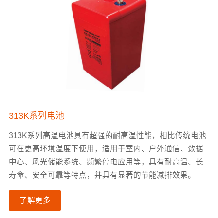
313K系列电池
313K系列高温电池具有超强的耐高温性能，相比传统电池
可在更高环境温度下使用，适用于室内、户外通信、数据
中心、风光储能系统、频繁停电应用等，具有耐高温、长
寿命、安全可靠等特点，并具有显著的节能减排效果。
了解更多