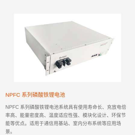
NPFC 系列磷酸铁锂电池
NPFC 系列磷酸铁锂电池系统具有使用寿命长、充放电倍
率高、能量密度高、温度适应性强、模块化设计、环保节
能等优点。适用于通信用基站、室内分布系统等应用场
景。