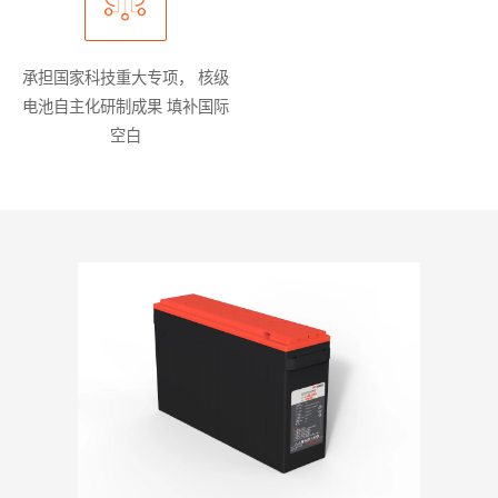
承担国家科技重大专项，
核级
电池自主化研制成果
填补国际
空白